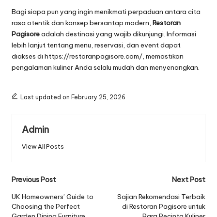
Bagi siapa pun yang ingin menikmati perpaduan antara cita
rasa otentik dan konsep bersantap modern,
Restoran
Pagisore
adalah destinasi yang wajib dikunjungi. Informasi
lebih lanjut tentang menu, reservasi, dan event dapat
diakses di
https://restoranpagisore.com/
, memastikan
pengalaman kuliner Anda selalu mudah dan menyenangkan.
Last updated on February 25, 2026
Admin
View All Posts
Post
Previous Post
Next Post
navigation
UK Homeowners’ Guide to
Sajian Rekomendasi Terbaik
Choosing the Perfect
di Restoran Pagisore untuk
Garden Dining Furniture
Para Pecinta Kuliner