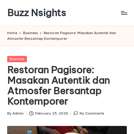
Buzz Nsights
Skip
to
Trusted
content
Insights
Home
Business
Restoran Pagisore: Masakan Autentik dan
Across
Atmosfer Bersantap Kontemporer
Business,
Health
&
Posted
Business
News
in
Restoran Pagisore:
Masakan Autentik dan
Atmosfer Bersantap
Kontemporer
By
Admin
February 25, 2026
No Comments
Posted
by