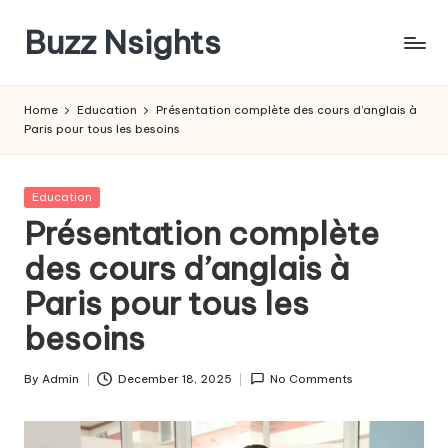
Buzz Nsights
Skip
to
Trusted
content
Insights
Home
Education
Présentation complète des cours d’anglais à
Across
Paris pour tous les besoins
Business,
Health
&
Posted
Education
News
in
Présentation complète
des cours d’anglais à
Paris pour tous les
besoins
By
Admin
December 18, 2025
No Comments
Posted
by